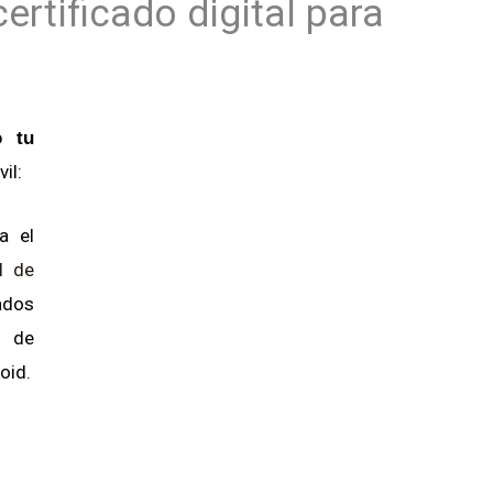
certificado digital para
o tu
il:
a el
l de
cados
n de
oid.