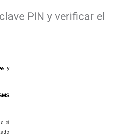
lave PIN y verificar el
y
ve
 SMS
e el
ado