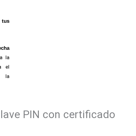
 tus
echa
a la
a el
n la
clave PIN con certificado