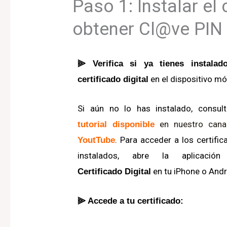
Paso 1: Instalar el 
obtener Cl@ve PIN
⫸ Verifica si ya tienes instalad
en el dispositivo móv
certificado digital
Si aún no lo has instalado, consult
en nuestro cana
tutorial disponible
.
Para acceder a los certifi
YoutTub
e
instalados, abre la aplicació
en tu iPhone o Andr
Certificado Digital
⫸ Accede a tu certificado: