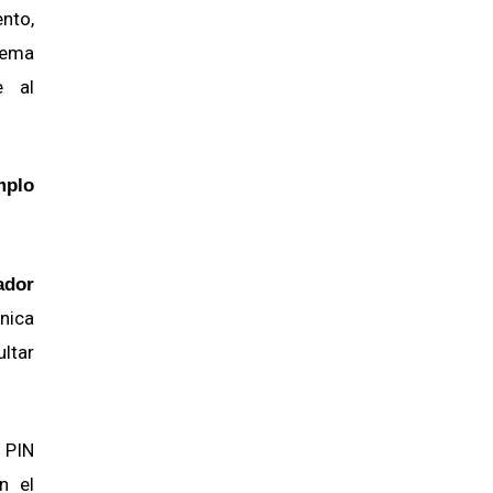
nto,
tema
e al
mplo
ador
nica
ultar
.
 PIN
n el