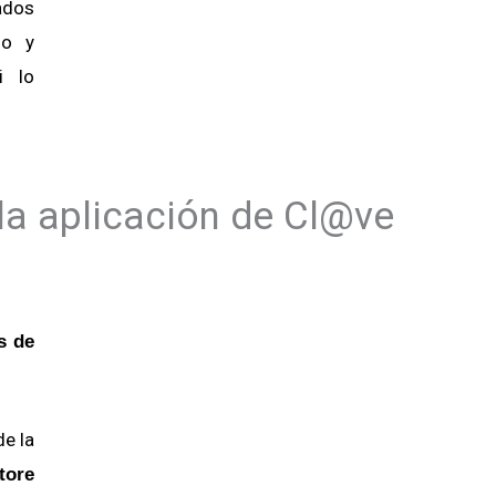
cados
do y
i lo
la aplicación de Cl@ve
s de
e la
tore